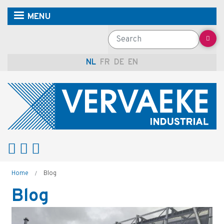
Overslaan
MENU
en
naar
Search
de
inhoud
NL
FR
DE
EN
gaan
Kruimelpad
Home
Blog
Blog