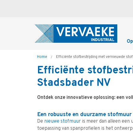
Overslaan
en
naar
de
inhoud
gaan
Op
Kruimelpad
Home
Efficiënte stofbestrijding met vernieuwde st
Efficiënte stofbest
Stadsbader NV
Ontdek onze innovatieve oplossing: een vo
Een robuuste en duurzame stofmuur
De
nieuwe stofmuur
is meer dan alleen een 
toepassing van spanprofielen is het ontwerp 