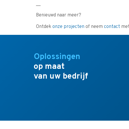
__
Benieuwd naar meer?
Ontdek
onze projecten
of neem
contact
met
Oplossingen
op maat
van uw bedrijf